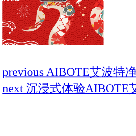
Play
Video
previous
AIBOTE艾波特
next
沉浸式体验AIBOTE