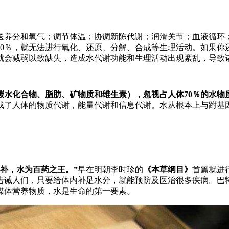
送养分和氧气；调节体温；协调新陈代谢；润滑关节；血液循环
20％，就无法进行氧化、还原、分解、合成等生理活动。如果你
就会减弱以致缺失，造成水代谢功能和生理活动出现紊乱，导致
碳水化合物、脂肪、矿物质和维生素），忽视占人体70％的水物
成了人体的物质代谢，能量代谢和信息代谢。水从根本上与跗基因
补，水为百药之王。”
早在明朝李时珍的
《本草纲目》
首篇就进
告诫人们，只要给体内补足水分，就能预防及医治很多疾病。巴
媒体营养物质，水是生命的第一要素。