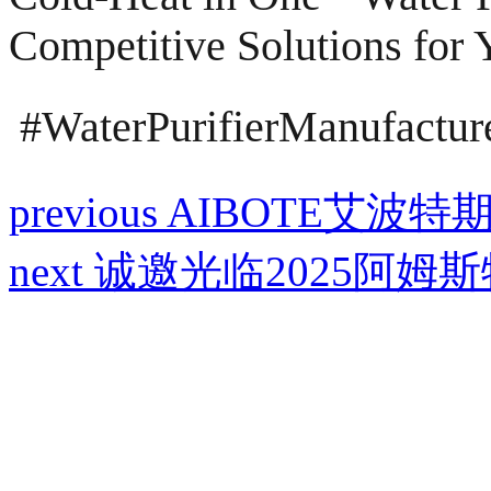
Competitive Solutions for 
#WaterPurifierManufac
previous
AIBOTE艾波特
next
诚邀光临2025阿姆斯