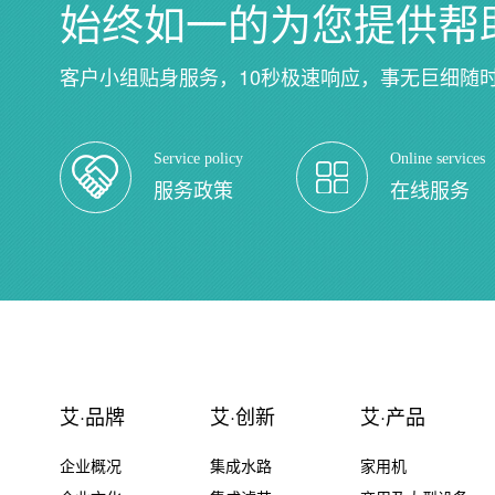
始终如一的为您提供帮
客户小组贴身服务，10秒极速响应，事无巨细随
Service policy
Online services
服务政策
在线服务
艾·品牌
艾·创新
艾·产品
企业概况
集成水路
家用机