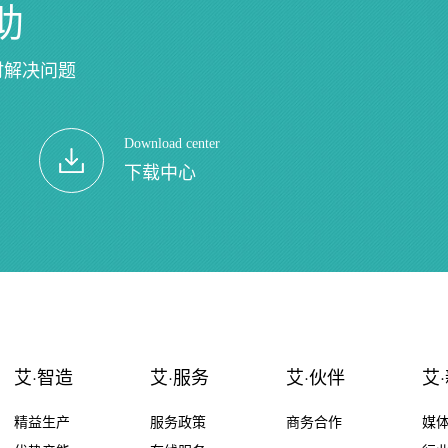
助
时解决问题
Download center
下载中心
艾·智造
艾·服务
艾·伙伴
艾
精益生产
服务政策
商务合作
媒